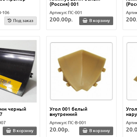
(Россия) 001
(Рос
З-106
Артикул: ПС-001
Артик
200.00р.
200
Под заказ
В корзину
3мм черный
Угол 001 белый
Угол
7
внутренний
нар
007
Артикул: ПС-В-001
Артик
20.00р.
20.
В корзину
В корзину