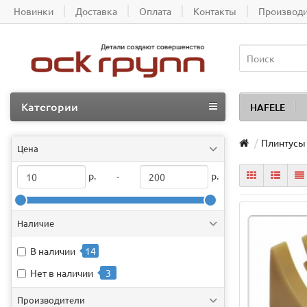
Новинки
Доставка
Оплата
Контакты
Производ
Категории
HAFELE
Плинтусы
Цена
р.
р.
-
Наличие
В наличии
14
Нет в наличии
3
Производители