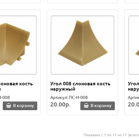
лоновая кость
Угол 008 слоновая кость
Угол
й
наружный
нар
В-008
Артикул: ПС-Н-008
Артик
20.00р.
20.
В корзину
В корзину
Показано с 1 по 17 из 17 (всег