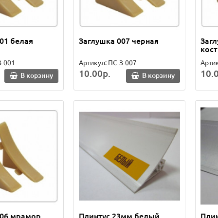
01 белая
Заглушка 007 черная
Загл
кост
З-001
Артикул: ПС-З-007
Артик
10.00р.
10.
В корзину
В корзину
106 мрамор
Плинтус 23мм белый
Пли