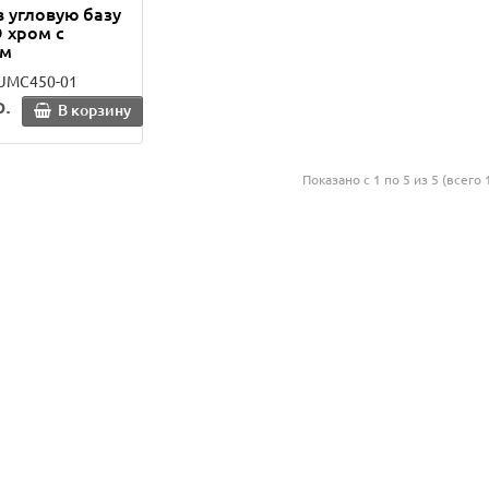
 угловую базу
 хром с
ом
-UMC450-01
.
В корзину
Показано с 1 по 5 из 5 (всего 