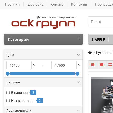
Новинки
Доставка
Оплата
Контакты
Производ
Категории
HAFELE
Кухонное
Цена
р.
р.
-
Наличие
В наличии
3
Нет в наличии
2
Производители