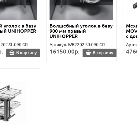
 уголок в базу
Волшебный уголок в базу
Меха
вый UNIHOPPER
900 мм правый
MOVI
UNIHOPPER
с д
202.SL.090.GR
Артикул: WB2202.SR.090.GR
Арти
.
16150.00р.
476
В корзину
В корзину